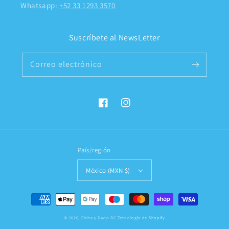
Whatsapp:
+52 33 1293 3570
Suscríbete al NewsLetter
Correo electrónico
Facebook
Instagram
País/región
México (MXN $)
Formas
de
© 2026,
Ficha y Dado RC
Tecnología de Shopify
pago