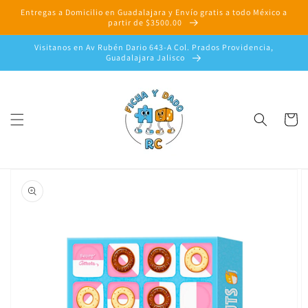
Ir
Entregas a Domicilio en Guadalajara y Envío gratis a todo México a
directamente
partir de $3500.00
al contenido
Visitanos en Av Rubén Dario 643-A Col. Prados Providencia,
Guadalajara Jalisco
Carrito
Ir
directamente
a la
información
del producto