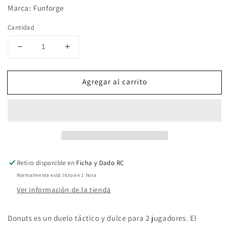
Marca: Funforge
Cantidad
Reducir
Aumentar
cantidad
cantidad
para
para
Agregar al carrito
Donuts,
Donuts,
Juego
Juego
de
de
Mesa
Mesa
Funforge
Funforge
Retiro disponible en
Ficha y Dado RC
Normalmente está listo en 1 hora
Ver información de la tienda
Donuts
es un duelo táctico y dulce para 2 jugadores. El