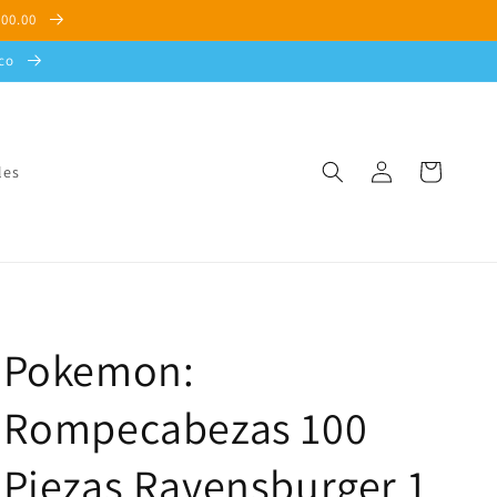
500.00
sco
Iniciar
Carrito
les
sesión
Pokemon:
Rompecabezas 100
Piezas Ravensburger 1