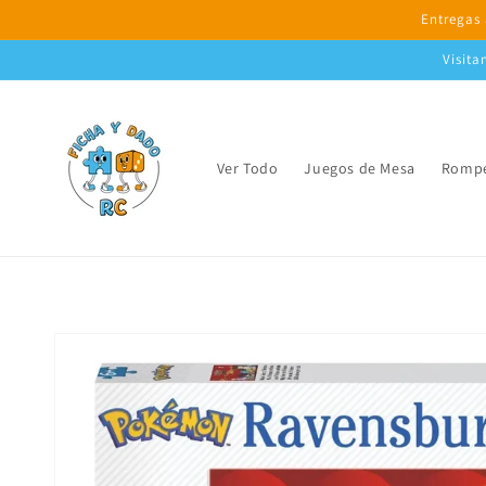
Ir
Entregas 
directamente
al contenido
Visita
Ver Todo
Juegos de Mesa
Rompe
Ir
directamente
a la
información
del producto