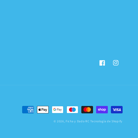
Facebook
Instagram
Formas
de
© 2026,
Ficha y Dado RC
Tecnología de Shopify
pago