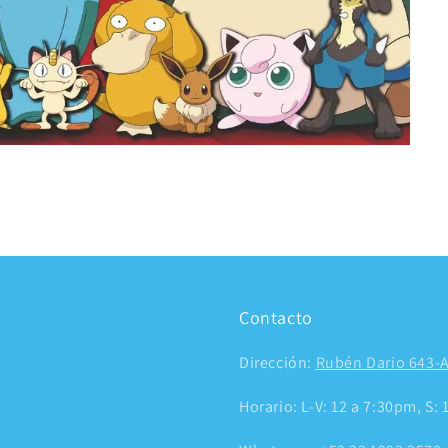
Contacto
Dirección:
Rubén Dario 643-A
Horario: L-V: 12 a 7:30pm, S: