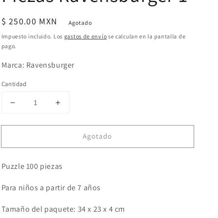
Precio
$ 250.00 MXN
Agotado
habitual
Impuesto incluido. Los
gastos de envío
se calculan en la pantalla de
pago.
Marca: Ravensburger
Cantidad
Reducir
Aumentar
cantidad
cantidad
para
para
Agotado
Pokemon:
Pokemon:
Rompecabezas
Rompecabezas
100
100
Puzzle 100 piezas
Piezas
Piezas
Ravensburger
Ravensburger
Para niños a partir de 7 años
1
1
Tamaño del paquete: 34 x 23 x 4 cm