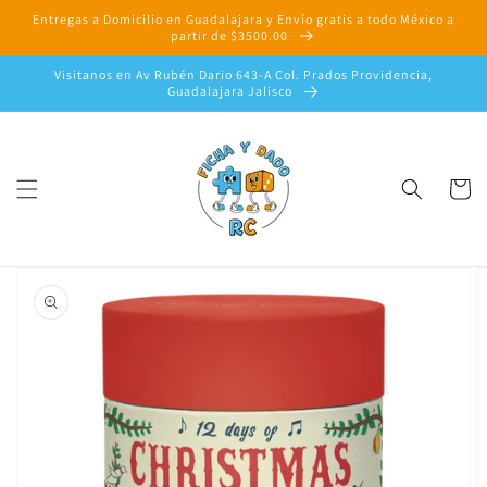
Ir
Entregas a Domicilio en Guadalajara y Envío gratis a todo México a
directamente
partir de $3500.00
al contenido
Visitanos en Av Rubén Dario 643-A Col. Prados Providencia,
Guadalajara Jalisco
Carrito
Ir
directamente
a la
información
del producto