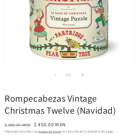
Abrir
A
elemento
e
de
1
/
3
multimedia
m
1
2
en
e
una
u
Rompecabezas Vintage
ventana
v
modal
m
Christmas Twelve (Navidad)
Precio
Precio
$ 450.00 MXN
$ 580.00 MXN
habitual
de
Impuesto incluido. Los
gastos de envío
se calculan en la pantalla de pago.