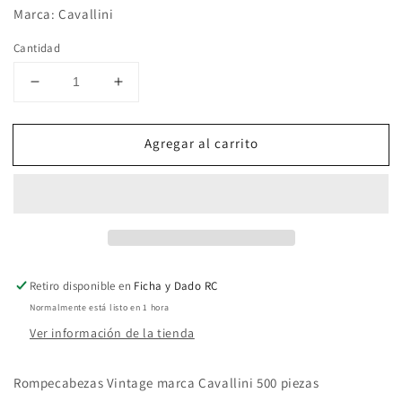
oferta
Marca: Cavallini
Cantidad
Reducir
Aumentar
cantidad
cantidad
para
para
Agregar al carrito
Rompecabezas
Rompecabezas
Vintage
Vintage
Christmas
Christmas
Twelve
Twelve
(Navidad)
(Navidad)
Retiro disponible en
Ficha y Dado RC
Normalmente está listo en 1 hora
Ver información de la tienda
Rompecabezas Vintage marca Cavallini 500 piezas