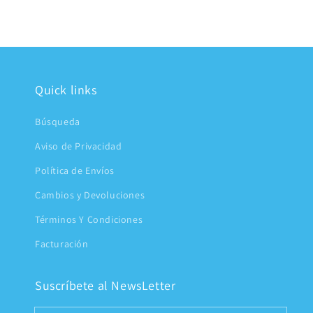
2
en
una
ventana
modal
Quick links
Búsqueda
Aviso de Privacidad
Política de Envíos
Cambios y Devoluciones
Términos Y Condiciones
Facturación
Suscríbete al NewsLetter