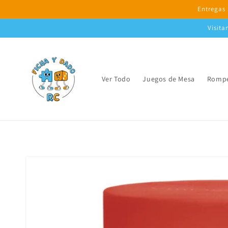
Ir
Entregas 
directamente
al contenido
Visita
Ver Todo
Juegos de Mesa
Rompe
Ir
directamente
a la
información
del producto