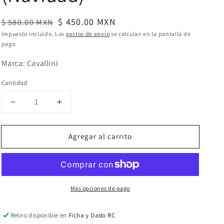
Precio
Precio
$ 450.00 MXN
$ 580.00 MXN
habitual
de
Impuesto incluido. Los
gastos de envío
se calculan en la pantalla de
pago.
oferta
Marca: Cavallini
Cantidad
Reducir
Aumentar
cantidad
cantidad
para
para
Agregar al carrito
Rompecabezas
Rompecabezas
Vintage
Vintage
Santa
Santa
Claus
Claus
(Navidad)
(Navidad)
Más opciones de pago
Retiro disponible en
Ficha y Dado RC