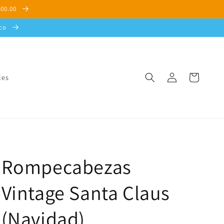
500.00
sco
Iniciar
Carrito
les
sesión
Rompecabezas
Vintage Santa Claus
(Navidad)