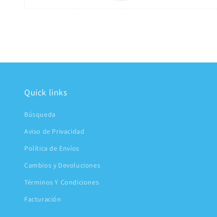
Abrir
elemento
multimedia
2
en
una
ventana
modal
Quick links
Búsqueda
Aviso de Privacidad
Política de Envíos
Cambios y Devoluciones
Términos Y Condiciones
Facturación