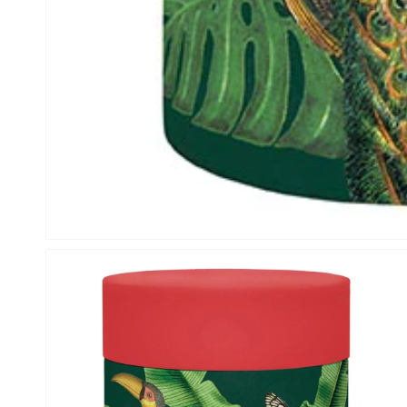
Abrir
elemento
multimedia
1
en
una
ventana
modal