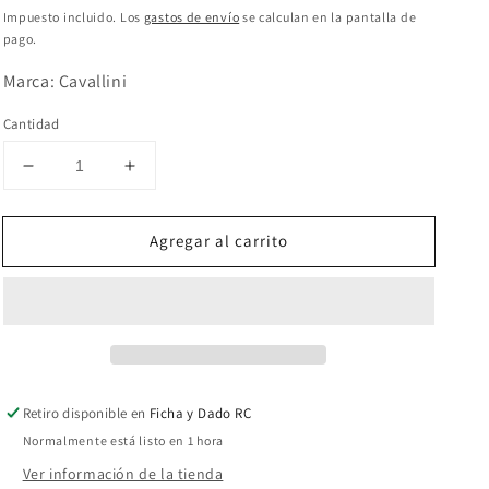
habitual
Impuesto incluido. Los
gastos de envío
se calculan en la pantalla de
pago.
Marca: Cavallini
Cantidad
Reducir
Aumentar
cantidad
cantidad
para
para
Agregar al carrito
Rompecabezas
Rompecabezas
Vintage
Vintage
Tropicale
Tropicale
Retiro disponible en
Ficha y Dado RC
Normalmente está listo en 1 hora
Ver información de la tienda