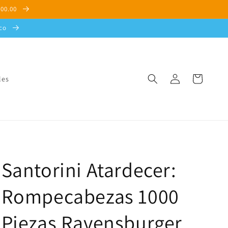
500.00
sco
Iniciar
Carrito
les
sesión
Santorini Atardecer:
Rompecabezas 1000
Piezas Ravensburger