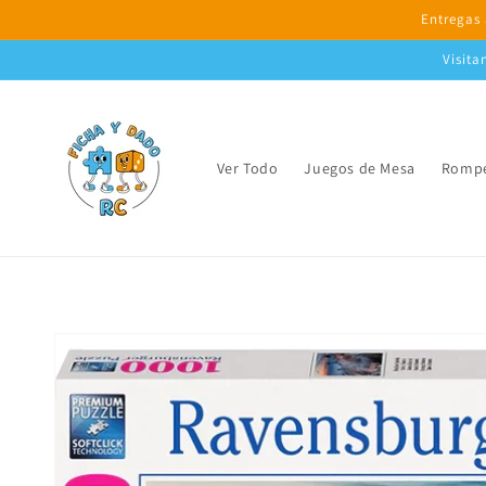
Ir
Entregas 
directamente
al contenido
Visita
Ver Todo
Juegos de Mesa
Rompe
Ir
directamente
a la
información
del producto