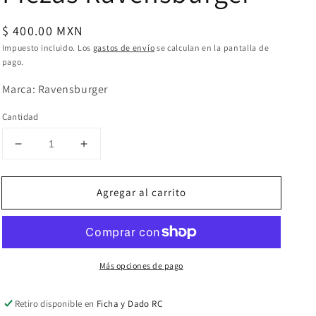
Precio
$ 400.00 MXN
habitual
Impuesto incluido. Los
gastos de envío
se calculan en la pantalla de
pago.
Marca: Ravensburger
Cantidad
Reducir
Aumentar
cantidad
cantidad
para
para
Agregar al carrito
Santorini
Santorini
Atardecer:
Atardecer:
Rompecabezas
Rompecabezas
1000
1000
Piezas
Piezas
Más opciones de pago
Ravensburger
Ravensburger
Retiro disponible en
Ficha y Dado RC